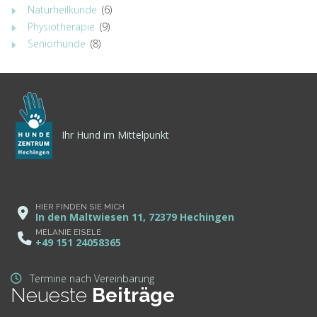
Naturheilkunde
(6)
Physiotherapie
(9)
Seniorhunde
(8)
Ihr Hund im Mittelpunkt
HIER FINDEN SIE MICH
In den Maltwiesen 11, 72379 Hechingen
MELANIE EISELE
+49 151 24058365
Termine nach Vereinbarung
Neueste
Beiträge