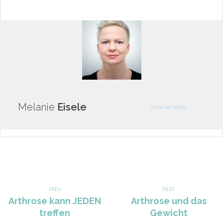
Melanie
Eisele
View all posts
Beitragsnavigation
PREV
NEXT
Previous
Arthrose kann JEDEN
Next
Arthrose und das
post:
treffen
post:
Gewicht