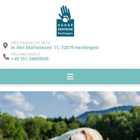
HIER FINDEN SIE MICH
In den Maltwiesen 11, 72379 Hechingen
MELANIE EISELE
+49 151 24058365