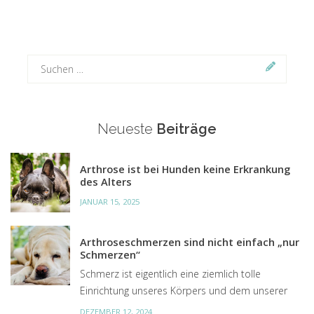
Suchen
nach:
Neueste
Beiträge
Arthrose ist bei Hunden keine Erkrankung
des Alters
JANUAR 15, 2025
Arthroseschmerzen sind nicht einfach „nur
Schmerzen“
Schmerz ist eigentlich eine ziemlich tolle
Einrichtung unseres Körpers und dem unserer
Hunde, um uns vor Schaden zu schützen. Doch
DEZEMBER 12, 2024