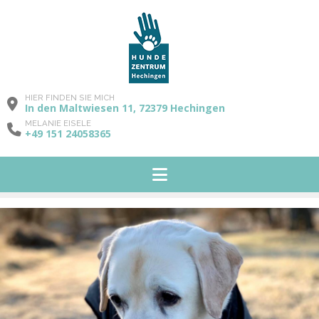
HIER FINDEN SIE MICH
In den Maltwiesen 11, 72379 Hechingen
MELANIE EISELE
+49 151 24058365