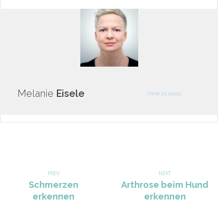
Melanie
Eisele
View all posts
Beitragsnavigation
PREV
NEXT
Previous
Schmerzen
Next
Arthrose beim Hund
post:
erkennen
post:
erkennen