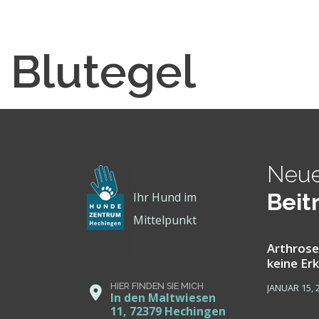
Blutegel
Neue
Beit
Ihr Hund im
Mittelpunkt
Arthrose
keine Er
HIER FINDEN SIE MICH
JANUAR 15, 
In den Maltwiesen
11, 72379 Hechingen